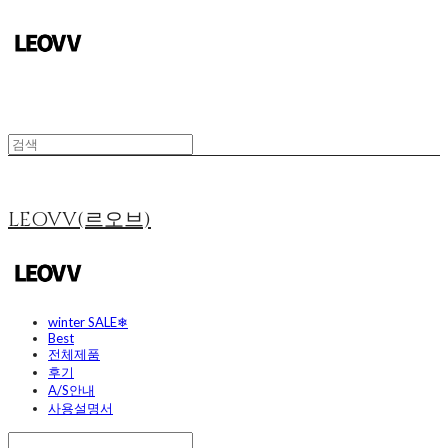
LEOVV(르오브)
winter SALE❄
Best
전체제품
후기
A/S안내
사용설명서