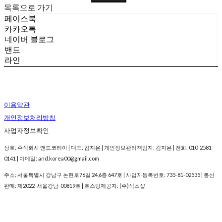
목록으로 가기
페이스북
카카오톡
네이버 블로그
밴드
라인
이용약관
개인정보처리방침
사업자정보확인
상호: 주식회사 앤드코리아 | 대표: 김지은 | 개인정보관리책임자: 김지은 | 전화: 010-2581-
0141 | 이메일: and.korea00@gmail.com
주소: 서울특별시 강남구 논현로76길 24,6층 647호 | 사업자등록번호:
735-81-02535
| 통신
판매:
제2022-서울강남-00819호
| 호스팅제공자: (주)식스샵