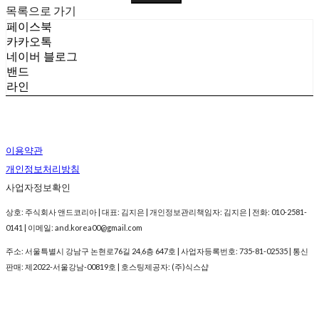
목록으로 가기
페이스북
카카오톡
네이버 블로그
밴드
라인
이용약관
개인정보처리방침
사업자정보확인
상호: 주식회사 앤드코리아 | 대표: 김지은 | 개인정보관리책임자: 김지은 | 전화: 010-2581-
0141 | 이메일: and.korea00@gmail.com
주소: 서울특별시 강남구 논현로76길 24,6층 647호 | 사업자등록번호:
735-81-02535
| 통신
판매:
제2022-서울강남-00819호
| 호스팅제공자: (주)식스샵