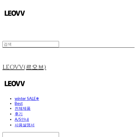
LEOVV(르오브)
winter SALE❄
Best
전체제품
후기
A/S안내
사용설명서