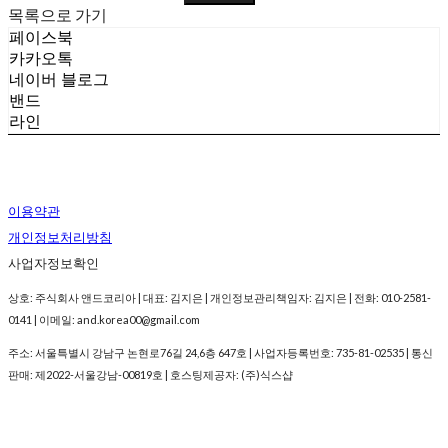
목록으로 가기
페이스북
카카오톡
네이버 블로그
밴드
라인
이용약관
개인정보처리방침
사업자정보확인
상호: 주식회사 앤드코리아 | 대표: 김지은 | 개인정보관리책임자: 김지은 | 전화: 010-2581-
0141 | 이메일: and.korea00@gmail.com
주소: 서울특별시 강남구 논현로76길 24,6층 647호 | 사업자등록번호:
735-81-02535
| 통신
판매:
제2022-서울강남-00819호
| 호스팅제공자: (주)식스샵