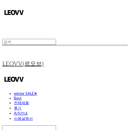
LEOVV(르오브)
winter SALE❄
Best
전체제품
후기
A/S안내
사용설명서